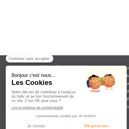
Juliette Urbain Michel
est
Ac
psychopraticienne
depuis 2002. Elle
Qu
vous reçoit en ligne pour tout
La
problèmes émotionnels, de conflit,
mais aussi stress ou troubles anxieux.
In
Té
Co
©2018 Cabinet de Psychothérapie