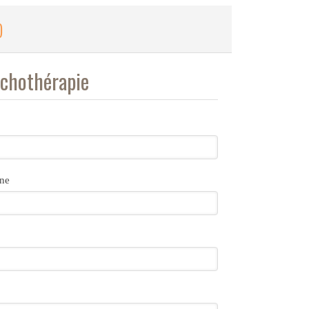
)
ychothérapie
ne