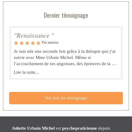
Dernier témoignage
"Renaissance "
Par marine
Je suis née une seconde fois grâce à la thérapie que j’ai
suivie avec Mme Urbain Michel. Même si
l’accouchement de ses angoisses, des épreuves de la vie
inconsciemment toujours présentes peut se faire dans la
Lire la suite...
douleur, sa bienveillance, son écoute et sa mise en
confiance me permettent d’avoir donner naissance à un
nouveau MOI. Merci, Mme Urbain Michel pour cette
thérapie adaptée dans le temps pris et les outils utilisés.
Voir tous les témoignages
Juliette Urbain Michel
est
psychopraticienne
depuis