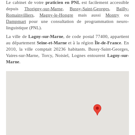
Le cabinet de votre
praticien en PNL
est facilement accessible
depuis
Thorigny-sur-Marne
,
Bussy-Saint-Georges
,
Bailly-
Romainvilliers
,
Magny-le-Hongre
mais aussi
Montry
ou
Dampmart
pour une consultation de programmation neuro-
linguistique (PNL).
La ville de
Lagny-sur-Marne
, de code postal 77400, appartient
au département
Seine-et-Marne
et à la région
Île-de-France
. En
2010, la ville comptait 20236 habitants. Bussy-Saint-Georges,
Vaires-sur-Marne, Torcy, Noisiel, Lognes entourent
Lagny-sur-
Marne
.