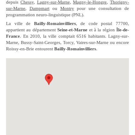
depuis
Chessy
,
Lagny-sur-Marne
,
Magny-le-Hongre
,
Thorigny-
sur-Marne
,
Dampmart
ou
Montry
pour une consultation de
programmation neuro-linguistique (PNL).
La ville de
Bailly-Romainvilliers
, de code postal 77700,
appartient au département
Seine-et-Marne
et à la région
Île-de-
France
. En 2010, la ville comptait 6516 habitants. Lagny-sur-
Marne, Bussy-Saint-Georges, Torcy, Vaires-sur-Marne ou encore
Roissy-en-Brie entourent
Bailly-Romainvilliers
.