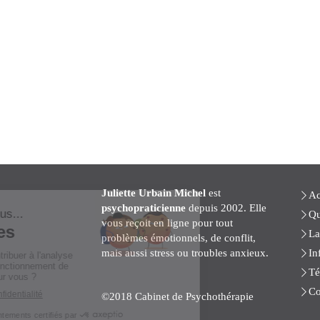
Juliette Urbain Michel
est
Ac
psychopraticienne
depuis 2002. Elle
Qu
vous reçoit en ligne pour tout
La
problèmes émotionnels, de conflit,
mais aussi stress ou troubles anxieux.
In
Té
Co
©2018 Cabinet de Psychothérapie