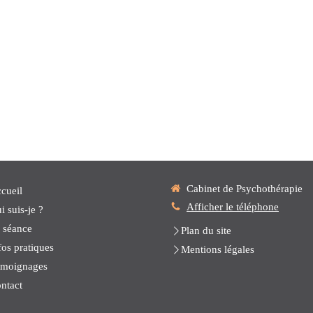
Cabinet de Psychothérapie
cueil
Afficher le téléphone
i suis-je ?
 séance
Plan du site
fos pratiques
Mentions légales
moignages
ntact